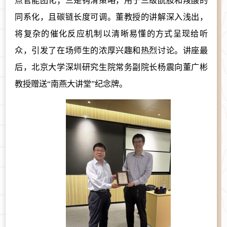
点官能团化；三是钩滑策略，用于三级酰胺和羧酸的
同系化，且碳链长度可调。董教授的讲解深入浅出，
将复杂的催化反应机制以清晰易懂的方式呈现给听
众，引发了在场师生的浓厚兴趣和热烈讨论。讲座最
后，北京大学深圳研究生院常务副院长杨震向董广彬
教授赠送“南燕大讲堂”纪念牌。