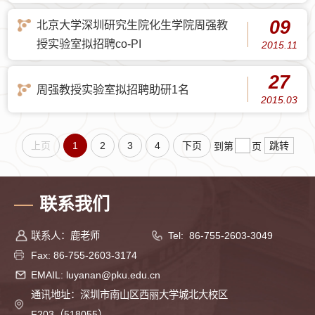
09
北京大学深圳研究生院化生学院周强教
授实验室拟招聘co-PI
2015.11
27
周强教授实验室拟招聘助研1名
2015.03
上页
1
2
3
4
下页
跳转
到第
页
联系我们
联系人：鹿老师
Tel: 86-755-2603-3049
Fax: 86-755-2603-3174
EMAIL: luyanan@pku.edu.cn
通讯地址：深圳市南山区西丽大学城北大校区
F203（518055）