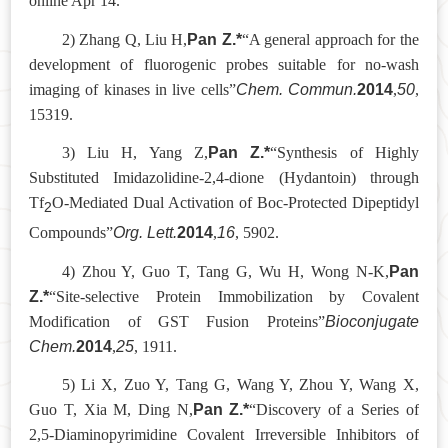
online Apr 14.
Pan Z.*
2
)
Zhang Q, Liu H,
“A general approach for the
development of fluorogenic probes suitable for no-wash
Chem. Commun.
2014
50
imaging of kinases in live cells”
,
,
15319.
Pan Z.*
3
)
Liu H, Yang Z,
“Synthesis of Highly
Substituted Imidazolidine-2,4-dione (Hydantoin) through
Tf
O-Mediated Dual Activation of Boc-Protected Dipeptidyl
2
Org. Lett.
2014
16
Compounds”
,
, 5902.
Pan
4
)
Zhou Y, Guo T, Tang G, Wu H, Wong N-K,
Z.*
“Site-selective Protein Immobilization by Covalent
Bioconjugate
Modification of GST Fusion Proteins”
Chem.
2014
25
,
, 1911.
5
)
Li X, Zuo Y, Tang G, Wang Y, Zhou Y, Wang X,
Pan Z.*
Guo T, Xia M, Ding N,
“Discovery of a Series of
2,5-Diaminopyrimidine Covalent Irreversible Inhibitors of