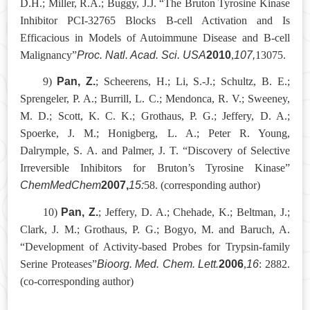
D.H.; Miller, R.A.; Buggy, J.J. “The Bruton Tyrosine Kinase
Inhibitor PCI-32765 Blocks B-cell Activation and Is
Efficacious in Models of Autoimmune Disease and B-cell
Proc. Natl. Acad. Sci. USA
2010
107,
Malignancy”
,
13075.
Pan, Z.
9
)
; Scheerens, H.; Li, S.-J.; Schultz, B. E.;
Sprengeler, P. A.; Burrill, L. C.; Mendonca, R. V.; Sweeney,
M. D.; Scott, K. C. K.; Grothaus, P. G.; Jeffery, D. A.;
Spoerke, J. M.; Honigberg, L. A.; Peter R. Young,
Dalrymple, S. A. and Palmer, J. T. “Discovery of Selective
Irreversible Inhibitors for Bruton’s Tyrosine Kinase”
ChemMedChem
2007,
15:
58. (corresponding author)
Pan, Z.
10
)
; Jeffery, D. A.; Chehade, K.; Beltman, J.;
Clark, J. M.; Grothaus, P. G.; Bogyo, M. and Baruch, A.
“Development of Activity-based Probes for Trypsin-family
Bioorg. Med. Chem. Lett.
2006
16
Serine Proteases”
,
: 2882.
(co-corresponding author)