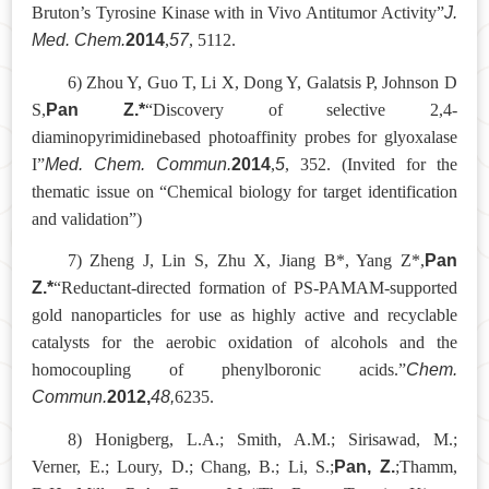
J.
Bruton’s Tyrosine Kinase with in Vivo Antitumor Activity”
Med. Chem.
2014
57
,
, 5112.
6
)
Zhou Y, Guo T, Li X, Dong Y, Galatsis P, Johnson D
Pan Z.*
S,
“Discovery of selective 2,4-
diaminopyrimidinebased photoaffinity probes for glyoxalase
Med. Chem. Comm
un
.
2014
5
I”
,
, 352. (Invited for the
thematic issue on “Chemical biology for target identification
and validation”)
Pan
7
)
Zheng J, Lin S, Zhu X, Jiang B*, Yang Z*,
Z.*
“Reductant-directed formation of PS-PAMAM-supported
gold nanoparticles for use as highly active and recyclable
catalysts for the aerobic oxidation of alcohols and the
Chem.
homocoupling of phenylboronic acids.”
Commun.
2012,
48,
6235.
8
)
Honigberg, L.A.; Smith, A.M.; Sirisawad, M.;
Pan, Z.
Verner, E.; Loury, D.; Chang, B.; Li, S.;
;Thamm,