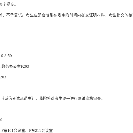
签字
提交
。
者，不予复试。考生应配合院系在规定的时间内提交证明材料
，
考生提交的
核
10-8:50
院
教务办公室
F203
-203
、《诚信考试承诺书》
，我院将对考生逐一进行复试资格审查。
0
0
院
F东101会议室
、
F
东
211会议室