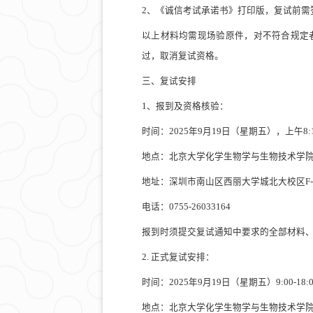
2
、《诚信考试承诺书》打印版，复试前
需
以上材料均需现场验原件，对不符合规定
过，取消复试资格。
三、复试安排
1
、
报到及资格核验：
时间：
202
5
年
9月
19
日（星期
五
），上午
8:
地点：北京大学化学生物学与生物技术学
地址：深圳市南山区西丽
大学城
北大校区
F
电话：
0755-26033164
报到时须提交复试通知中要求的全部材料
2. 正式复试安排：
时间：
202
5
年
9月
19
日（星期
五
）
9:00-1
8
:
地点：北京大学化学生物学与生物技术学