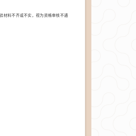
验
材料不齐或不实
，
视为资格
审核
不通