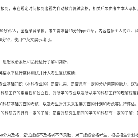
场
报到，未在规定时间报到者视为自动放弃复试资格
，
相关后果由考生本人承担
30分钟/人，全程录音录像。考生需准备15分钟ppt
介绍
，内容包括个人简介、
10分钟，使用中英文展示均可。
、
思想政治素质和品德
进行了解和判断；
英语水平进行整体测试并计入考生复试成绩；
生专业基础知识（本科专业的）是否扎实、是否具有一定的分析问题的能力、逻
体科研工作的重要性和独立性、对所学的专业以及所从事的科研工作的理解程度
识和科研基础方面的考核，以及考生对其未来发展方面的计划和考虑等进行评估
业的科研方向具有一定的了解；是否对研究生期间的学习和科研有一定的了解；
60分为及格，复试成绩不及格者不予录取，对于
成绩合格
考生
，
根据招生计划