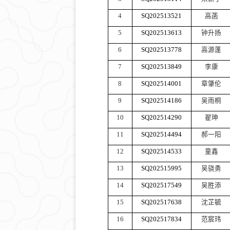
4
SQ202513521
高菡
5
SQ202513613
钟升扬
6
SQ202513778
高源蓬
7
SQ202513849
李康
8
SQ202514001
章肇伦
9
SQ202514186
吴雨桐
10
SQ202514290
翟珅
11
SQ202514494
郝一阳
12
SQ202514533
童鑫
13
SQ202515995
吴骁勇
14
SQ202517549
吴胜添
15
SQ202517638
沈芷毓
16
SQ202517834
范宸玮