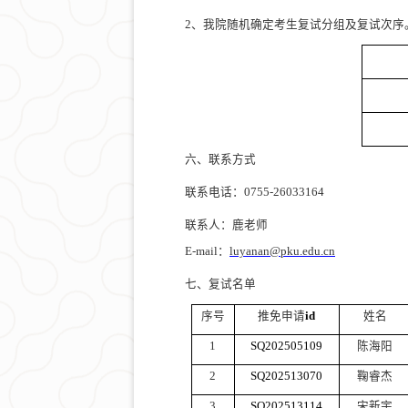
2、
我院
随机确定考生
复试分组及
复试次序
六、联系方式
联系电话
：
0755-26033164
联系人：鹿老师
E-mail：
luyanan@pku.edu.cn
七、
复试名单
序号
推免申请
id
姓名
1
SQ202505109
陈海阳
2
SQ202513070
鞠睿杰
3
SQ202513114
宋新宇